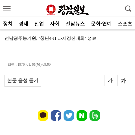
정치
경제
산업
사회
전남뉴스
문화·연예
스포츠
전남광주농기원, ‘청년4-H 과제경진대회’ 성료
광주특별시 광산구, 식중독 예방 집중 관리
광주신보, 전통시장에 폭염 극복 생수 나눔
입력 : 1970. 01. 01(목) 09:00
신안군, 국비 확보로 어르신 맞춤형 운동 프로그램 지속
본문 음성 듣기
가
가
전남광주통합특별시, 전국 최초 ‘섬 반값 여행’
전남광주통합특별시, 공공기관 유치 총력전 돌입
전남광주특별시, 광주권 시내버스 노선개편 계획대로 추진
"서남권 반도체 클러스터 성공의 핵심은 ‘정주여건’
한 여름에 찾아온 산타…아동센터에 특별한 선물 전달