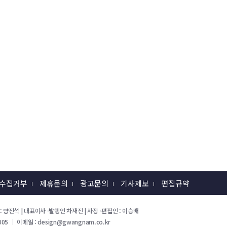
 수집거부
제휴문의
광고문의
기사제보
편집규약
 회장 : 양진석 | 대표이사 ·발행인 차재진 | 사장 ·편집인 : 이승배
05 ｜ 이메일 : design@gwangnam.co.kr