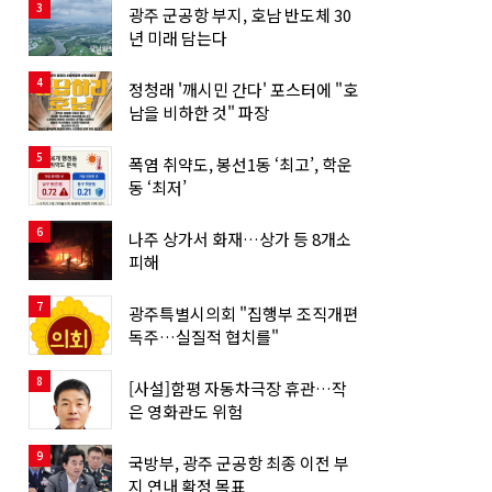
3
광주 군공항 부지, 호남 반도체 30
년 미래 담는다
4
정청래 '깨시민 간다' 포스터에 "호
남을 비하한 것" 파장
5
폭염 취약도, 봉선1동 ‘최고’, 학운
동 ‘최저’
6
나주 상가서 화재…상가 등 8개소
피해
7
광주특별시의회 "집행부 조직개편
독주…실질적 협치를"
8
[사설]함평 자동차극장 휴관…작
은 영화관도 위험
9
국방부, 광주 군공항 최종 이전 부
지 연내 확정 목표