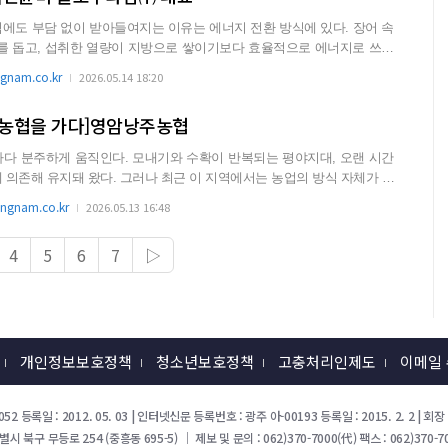
도 부담 없이 받아들여지는 이유는 에너지 전환 방식에 있다. 장어 속
 돕고, 섭취한 열량이 지방으로 쌓이기보다 효율적으로 에너지로 쓰이
nam.co.kr
2026.05.14 18:20
농협을 가다]영암낭주농협
다 분주하게 움직인다. 모내기와 수확이 반복되는 평야지대, 오랜 시간
 의존해 유지돼 왔다. 그러나 최근 이 지역에서는 농업의 방식 자체가 달
gnam.co.kr
2026.05.13 16:48
4
5
6
7
▷
개인정보보호정책
청소년보호정책
고충처리인제도
이메일
52 등록일 : 2012. 05. 03 | 인터넷신문 등록번호 : 광주 아-00193 등록일 : 2015. 2. 2 |
북구 무등로 254 (중흥동 695-5) ｜ 제보 및 문의 : 062)370-7000(代) 팩스 : 062)370-70