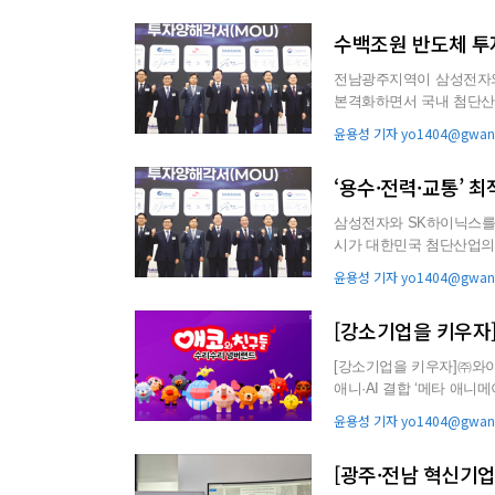
수백조원 반도체 투
전남광주지역이 삼성전자와 
본격화하면서 국내 첨단산업의 핵심 거점
달 30일 광주 김대중컨...
윤용성 기자 yo1404@gwang
‘용수·전력·교통’ 
삼성전자와 SK하이닉스를
시가 대한민국 첨단산업의 새로운 중심축으
인공지능(AI) 산업이 결...
윤용성 기자 yo1404@gwang
[강소기업을 키우자
[강소기업을 키우자]㈜와이그램 콘텐츠의 미래는 ‘참여’…지식재산권·팬덤 경제로
애니·AI 결합 ‘메타 애니메이션’…새로운 콘텐
치 지속 성...
윤용성 기자 yo1404@gwang
[광주·전남 혁신기업