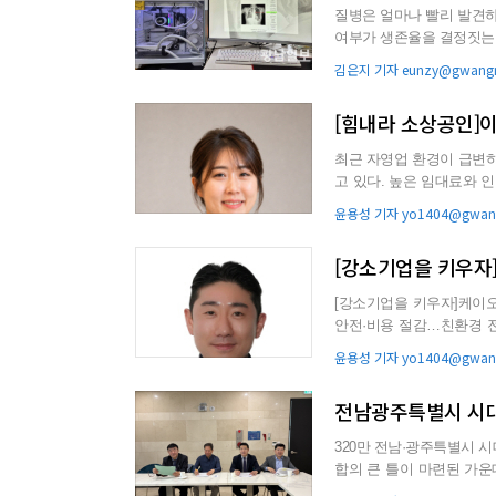
질병은 얼마나 빨리 발견하
여부가 생존율을 결정짓는 핵심 요소로 꼽힌다. AI 헬스케
부 X-ray...
김은지 기자 eunzy@gwangn
[힘내라 소상공인]
최근 자영업 환경이 급변하
고 있다. 높은 임대료와 인건비 부담, 불확실한 경기, 그리고 안정적인 직장을 선호하는 사회 분위
기가 맞물리며 오랜...
윤용성 기자 yo1404@gwang
[강소기업을 키우자
[강소기업을 키우자]케이오시 박승원 대표 “ESS·이차전지 
안전·비용 절감…친환경 전력 시스템 자리매김 기술력
도 ...
윤용성 기자 yo1404@gwang
전남광주특별시 시대
320만 전남·광주특별시 
합의 큰 틀이 마련된 가운
규모 광역 생활권이 형...