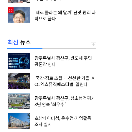
10
'제로 콜라는 왜 달까' 단맛 원리 과
학으로 풀다
최신
뉴스
광주특별시 광산구, 반도체 주민
공론장 연다
'국강·장르 초월'…선선한 가을 'A
CC 엑스뮤직페스티벌' 열린다
광주특별시 광산구, 청소행정평가
3년 연속 ‘최우수’
호남데이터청, 운수업·기업활동
조사 실시