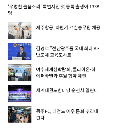
‘우렁찬 울음소리’ 특별시민 첫 등록 출생아 1338
명
제주항공, 하반기 객실승무원 채용
김영호 "전남광주를 국내 최대 AI·
반도체 교육도시로"
여수세계섬박람회, 클라이온·하
이퍼바벨과 후원 협약 체결
세계태권도한마당 순천서 열린다
광주FC, 레전드 예우 문화 뿌리내
린다