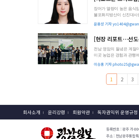
장어가 열량이 높은 음식임에
불포화지방산이 신진대사를
도록 만든다. 여기에...
윤용성 기자 yo1404@gwang
[현장 리포트…선도
전남 영암의 들녘은 계절마
이곳 농업은 경험과 관행에
라지고 있다. 생산량 중...
이승홍 기자 photo25@gwan
1
2
3
회사소개
윤리강령
회원약관
독자권익위 운영규정
등록번호 : 광주 가-000
주소 : 전남광주통합특별시 