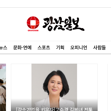
뉴스
문화·연예
스포츠
기획
오피니언
사람들
[강소기업을 키우자]고수경 김복녀 전통