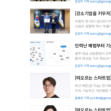
김은지 기자 eunzy@gwangn
[강소기업을 키우자
자동차 한 대가 생산되기
산업의 경쟁력 역시 부품기업들의
치한 왕성테크(대표 박해성)
김은지 기자 eunzy@gwangn
인력난 해법부터 기
광주·전남 산업현장이 인력
층의 제조업 기피 현상과 
의 인력 수급 부담을 갈수록 
김은지 기자 eunzy@gwangn
[떠오르는 스타트업]
최근 AI(인공 지능), 전기화와 같
지속 가능하고 개인화된 
과제의 복잡성이 ...
윤용성 기자 yo1404@gwang
[떠오르는 스타트업