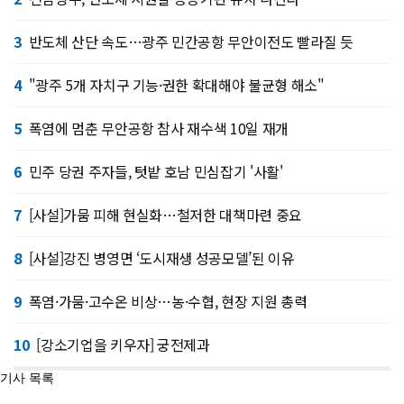
3
반도체 산단 속도…광주 민간공항 무안이전도 빨라질 듯
4
"광주 5개 자치구 기능·권한 확대해야 불균형 해소"
5
폭염에 멈춘 무안공항 참사 재수색 10일 재개
6
민주 당권 주자들, 텃밭 호남 민심잡기 '사활'
7
[사설]가뭄 피해 현실화…철저한 대책마련 중요
8
[사설]강진 병영면 ‘도시재생 성공모델’된 이유
9
폭염·가뭄·고수온 비상…농·수협, 현장 지원 총력
10
[강소기업을 키우자] 궁전제과
기사 목록