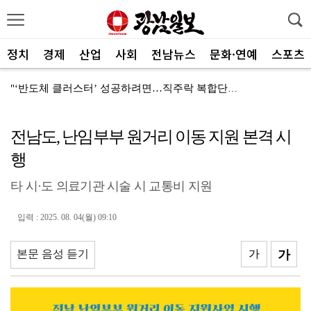
정치
경제
산업
사회
전남뉴스
문화·연예
스포츠
"‘반도체 클러스터’ 성공하려면…직주락 복합단지 구축"
전남광주, 반도체 지원할 공공기관 유치 나선다
전남도, 난임부부 원거리 이동 지원 본격 시
반도체 산단 속도…광주 민간공항 무안이전도 빨라질 듯
행
"광주 5개 자치구 기능·권한 확대해야 불균형 해소"
타 시·도 의료기관 시술 시 교통비 지원
폭염에 멈춘 무안공항 참사 재수색 10일 재개
민주 당권 주자들, 텃밭 호남 민심잡기 '사활'
입력 : 2025. 08. 04(월) 09:10
[사설]가뭄 피해 현실화…철저한 대책마련 중요
본문 음성 듣기
가
가
[사설]강진 병영면 ‘도시재생 성공모델’된 이유
폭염·가뭄·고수온 비상…농·수협, 현장 지원 총력