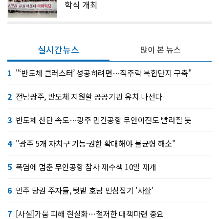
학식 개최
실시간뉴스
많이 본 뉴스
1
"‘반도체 클러스터’ 성공하려면…직주락 복합단지 구축"
2
전남광주, 반도체 지원할 공공기관 유치 나선다
3
반도체 산단 속도…광주 민간공항 무안이전도 빨라질 듯
4
"광주 5개 자치구 기능·권한 확대해야 불균형 해소"
5
폭염에 멈춘 무안공항 참사 재수색 10일 재개
6
민주 당권 주자들, 텃밭 호남 민심잡기 '사활'
7
[사설]가뭄 피해 현실화…철저한 대책마련 중요