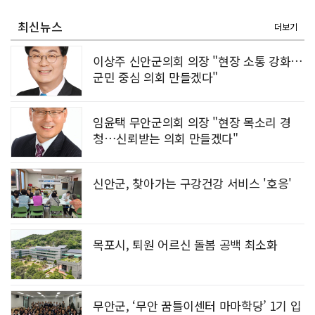
[강소기업을 키우자] 궁전제과
최신뉴스
더보기
이상주 신안군의회 의장 "현장 소통 강화…
군민 중심 의회 만들겠다"
임윤택 무안군의회 의장 "현장 목소리 경
청…신뢰받는 의회 만들겠다"
신안군, 찾아가는 구강건강 서비스 '호응'
목포시, 퇴원 어르신 돌봄 공백 최소화
무안군, ‘무안 꿈틀이센터 마마학당’ 1기 입