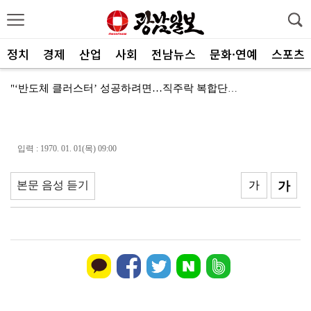
정치
경제
산업
사회
전남뉴스
문화·연예
스포츠
"‘반도체 클러스터’ 성공하려면…직주락 복합단지 구축"
전남광주, 반도체 지원할 공공기관 유치 나선다
반도체 산단 속도…광주 민간공항 무안이전도 빨라질 듯
입력 : 1970. 01. 01(목) 09:00
"광주 5개 자치구 기능·권한 확대해야 불균형 해소"
본문 음성 듣기
가
가
폭염에 멈춘 무안공항 참사 재수색 10일 재개
민주 당권 주자들, 텃밭 호남 민심잡기 '사활'
[사설]가뭄 피해 현실화…철저한 대책마련 중요
[사설]강진 병영면 ‘도시재생 성공모델’된 이유
폭염·가뭄·고수온 비상…농·수협, 현장 지원 총력