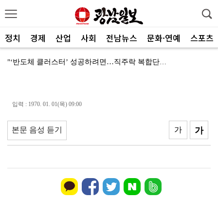
정치
경제
산업
사회
전남뉴스
문화·연예
스포츠
"‘반도체 클러스터’ 성공하려면…직주락 복합단지 구축"
전남광주, 반도체 지원할 공공기관 유치 나선다
반도체 산단 속도…광주 민간공항 무안이전도 빨라질 듯
입력 : 1970. 01. 01(목) 09:00
"광주 5개 자치구 기능·권한 확대해야 불균형 해소"
본문 음성 듣기
가
가
폭염에 멈춘 무안공항 참사 재수색 10일 재개
민주 당권 주자들, 텃밭 호남 민심잡기 '사활'
[사설]가뭄 피해 현실화…철저한 대책마련 중요
[사설]강진 병영면 ‘도시재생 성공모델’된 이유
폭염·가뭄·고수온 비상…농·수협, 현장 지원 총력