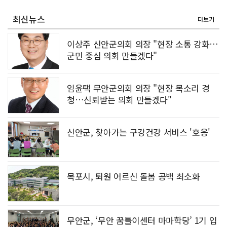
[강소기업을 키우자] 궁전제과
최신뉴스
더보기
이상주 신안군의회 의장 "현장 소통 강화…
군민 중심 의회 만들겠다"
임윤택 무안군의회 의장 "현장 목소리 경
청…신뢰받는 의회 만들겠다"
신안군, 찾아가는 구강건강 서비스 '호응'
목포시, 퇴원 어르신 돌봄 공백 최소화
무안군, ‘무안 꿈틀이센터 마마학당’ 1기 입