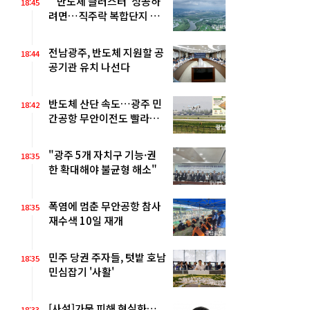
"‘반도체 클러스터’ 성공하
18:45
려면…직주락 복합단지 구
축"
전남광주, 반도체 지원할 공
18:44
공기관 유치 나선다
반도체 산단 속도…광주 민
18:42
간공항 무안이전도 빨라질
듯
"광주 5개 자치구 기능·권
18:35
한 확대해야 불균형 해소"
폭염에 멈춘 무안공항 참사
18:35
재수색 10일 재개
민주 당권 주자들, 텃밭 호남
18:35
민심잡기 '사활'
[사설]가뭄 피해 현실화…
18:33