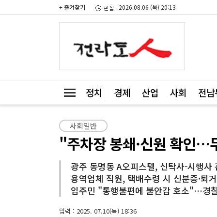
+ 즐겨찾기
2026.08.06 (목) 20:13
정치
경제
산업
사회
전남
사회일반
"주차장 봉쇄·신원 확인…무
광주 동명동 A오피스텔, 신탁사-시행사
용역업체 직원, 택배수령 시 신분증·퇴거
입주민 "통행불편에 불안감 호소"…경
입력 : 2025. 07.10(목) 18:36