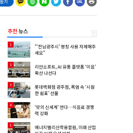
 듣기
추천
뉴스
1
"‘전남광주시’ 명칭 사용 자제해주
세요"
2
리안소프트, AI 유통 플랫폼 ‘이음’
확산 나선다
3
롯데백화점 광주점, 폭염 속 ‘시원
한 쉼표’ 선물
4
‘맛의 신세계’ 연다…식음료 경쟁
력 강화
5
에너지밸리산학융합원, 미래 산업