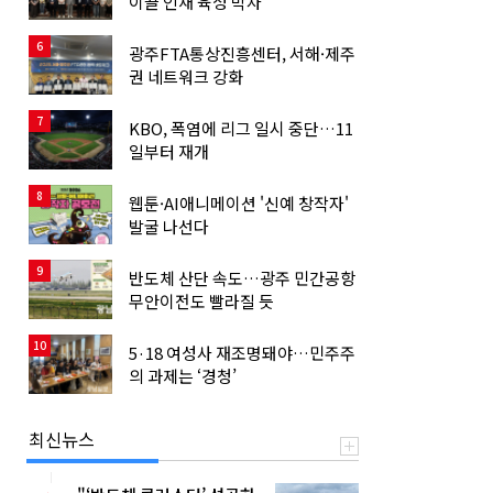
이끌 인재 육성 박차
6
광주FTA통상진흥센터, 서해·제주
권 네트워크 강화
7
KBO, 폭염에 리그 일시 중단…11
일부터 재개
8
웹툰·AI애니메이션 '신예 창작자'
발굴 나선다
9
반도체 산단 속도…광주 민간공항
무안이전도 빨라질 듯
10
5·18 여성사 재조명돼야…민주주
의 과제는 ‘경청’
최신뉴스