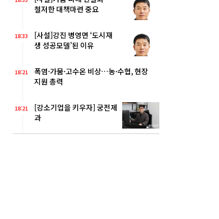
철저한 대책마련 중요
[사설]강진 병영면 ‘도시재
18:33
생 성공모델’된 이유
폭염·가뭄·고수온 비상…농·수협, 현장
18:21
지원 총력
[강소기업을 키우자] 궁전제
18:21
과