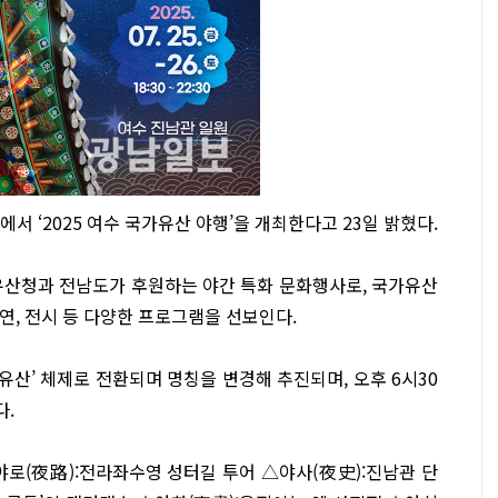
서 ‘2025 여수 국가유산 야행’을 개최한다고 23일 밝혔다.
유산청과 전남도가 후원하는 야간 특화 문화행사로, 국가유산
공연, 전시 등 다양한 프로그램을 선보인다.
유산’ 체제로 전환되며 명칭을 변경해 추진되며, 오후 6시30
다.
야로(夜路):전라좌수영 성터길 투어 △야사(夜史):진남관 단