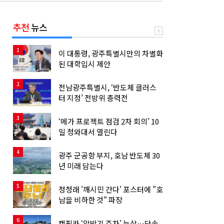
추천
뉴스
1
이 대통령, 광주특별시만의 차별화
된 대학입시 제안
2
전남광주특별시, ‘반도체 클러스
터 지정’ 전방위 총력전
3
‘메가 프로젝트 점검 2차 회의’ 10
일 청와대서 열린다
4
광주 군공항 부지, 호남 반도체 30
년 미래 담는다
5
정청래 '깨시민 간다' 포스터에 "호
남을 비하한 것" 파장
6
캠핑카 ‘알박기 주차’ 눈살…단속