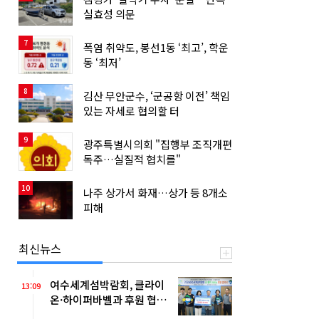
실효성 의문
7
폭염 취약도, 봉선1동 ‘최고’, 학운
동 ‘최저’
8
김산 무안군수, ‘군공항 이전’ 책임
있는 자세로 협의할 터
9
광주특별시의회 "집행부 조직개편
독주…실질적 협치를"
10
나주 상가서 화재…상가 등 8개소
피해
최신뉴스
여수세계섬박람회, 클라이
13:09
온·하이퍼바벨과 후원 협약
체결