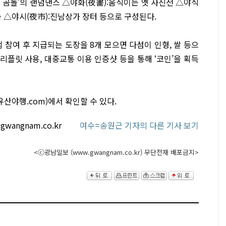
는 곰돌’의 랜덤댄스 △야화(夜畵):움직이는 옛 사진전 △야식
눔 △야시(夜市):진남상가 장터 등으로 구성된다.
 참여 후 지급되는 도장을 8개 모으면 다섬이 인형, 쌀 등으
리플릿 사용, 대중교통 이용 인증샷 등을 통해 ‘코인’을 획득
산야행.com)에서 확인할 수 있다.
gwangnam.co.kr
여수=송원근 기자의 다른 기사 보기
<ⓒ광남일보 (www.gwangnam.co.kr) 무단전재 배포금지>