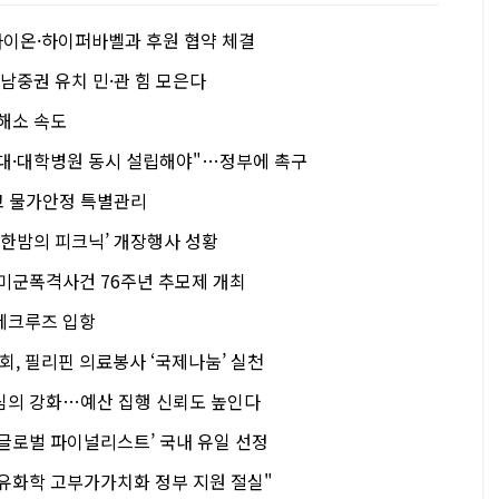
이온·하이퍼바벨과 후원 협약 체결
 남중권 유치 민·관 힘 모은다
 해소 속도
대·대학병원 동시 설립해야"…정부에 촉구
두고 물가안정 특별관리
 한밤의 피크닉’ 개장행사 성황
 미군폭격사건 76주년 추모제 개최
제크루즈 입항
, 필리핀 의료봉사 ‘국제나눔’ 실천
심의 강화…예산 집행 신뢰도 높인다
‘글로벌 파이널리스트’ 국내 유일 선정
유화학 고부가가치화 정부 지원 절실"