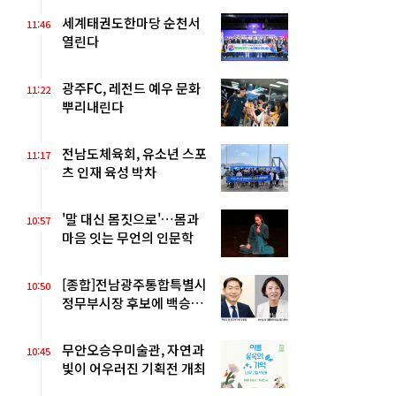
세계태권도한마당 순천서
11:46
열린다
광주FC, 레전드 예우 문화
11:22
뿌리내린다
전남도체육회, 유소년 스포
11:17
츠 인재 육성 박차
'말 대신 몸짓으로'…몸과
10:57
마음 잇는 무언의 인문학
[종합]전남광주통합특별시
10:50
정무부시장 후보에 백승주·
윤난실
무안오승우미술관, 자연과
10:45
빛이 어우러진 기획전 개최