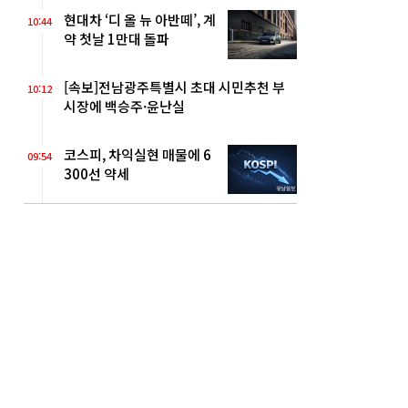
현대차 ‘디 올 뉴 아반떼’, 계
10:44
약 첫날 1만대 돌파
[속보]전남광주특별시 초대 시민추천 부
10:12
시장에 백승주·윤난실
코스피, 차익실현 매물에 6
09:54
300선 약세