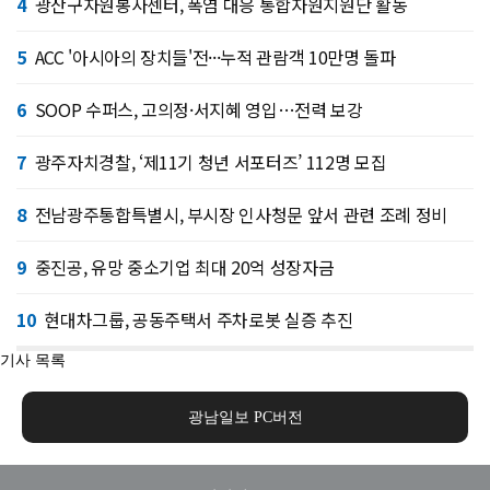
4
광산구자원봉사센터, 폭염 대응 통합자원지원단 활동
5
ACC '아시아의 장치들'전···누적 관람객 10만명 돌파
6
SOOP 수퍼스, 고의정·서지혜 영입…전력 보강
7
광주자치경찰, ‘제11기 청년 서포터즈’ 112명 모집
8
전남광주통합특별시, 부시장 인사청문 앞서 관련 조례 정비
9
중진공, 유망 중소기업 최대 20억 성장자금
10
현대차그룹, 공동주택서 주차로봇 실증 추진
기사 목록
광남일보 PC버전