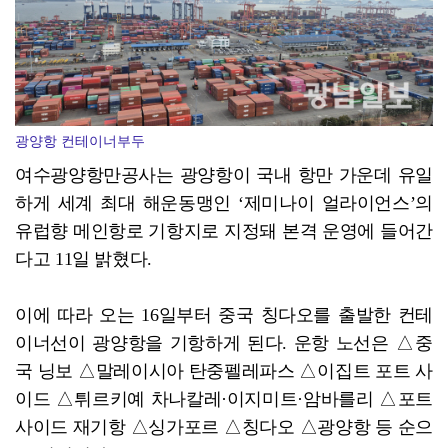
현대차그룹, 공동주택서 주차로봇 실증 추진
광양항 컨테이너부두
여수광양항만공사는 광양항이 국내 항만 가운데 유일
하게 세계 최대 해운동맹인 ‘제미나이 얼라이언스’의
유럽향 메인항로 기항지로 지정돼 본격 운영에 들어간
다고 11일 밝혔다.
이에 따라 오는 16일부터 중국 칭다오를 출발한 컨테
이너선이 광양항을 기항하게 된다. 운항 노선은 △중
국 닝보 △말레이시아 탄중펠레파스 △이집트 포트 사
이드 △튀르키예 차나칼레·이지미트·암바를리 △포트
사이드 재기항 △싱가포르 △칭다오 △광양항 등 순으