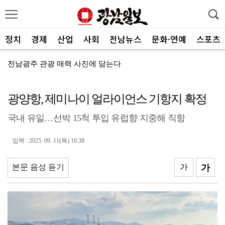
정치
경제
산업
사회
전남뉴스
문화·연예
스포츠
전남광주 관광 매력 사진에 담는다
전남광주특별시, 체류형 산림관광 키운다
광양항, 제미나이 얼라이언스 기항지 확정
중기부, 지방소멸 대응 유공자 찾는다
국내 유일…선박 15척 투입 유럽향 지중해 직항
광산구자원봉사센터, 폭염 대응 통합자원지원단 활동
ACC '아시아의 장치들'전···누적 관람객 10만명 ...
입력 : 2025. 09. 11(목) 16:38
SOOP 수퍼스, 고의정·서지혜 영입…전력 보강
본문 음성 듣기
가
가
광주자치경찰, ‘제11기 청년 서포터즈’ 112명 모집
전남광주통합특별시, 부시장 인사청문 앞서 관련 조례 정...
중진공, 유망 중소기업 최대 20억 성장자금