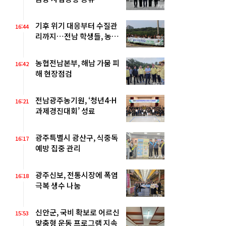
기후 위기 대응부터 수질관
16:44
리까지…전남 학생들, 농어
촌 현장서 배운다
농협전남본부, 해남 가뭄 피
16:42
해 현장점검
전남광주농기원, ‘청년4-H
16:21
과제경진대회’ 성료
광주특별시 광산구, 식중독
16:17
예방 집중 관리
광주신보, 전통시장에 폭염
16:18
극복 생수 나눔
신안군, 국비 확보로 어르신
15:53
맞춤형 운동 프로그램 지속