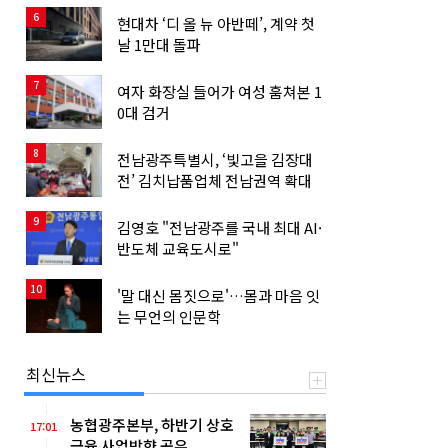
6
현대차 ‘디 올 뉴 아반떼’, 계약 첫
날 1만대 돌파
7
여자 화장실 들어가 여성 훔쳐본 1
0대 검거
8
전남광주특별시, ‘빛고을 김장대
전’ 김치납품업체 전남권역 확대
9
김영호 "전남광주를 국내 최대 AI·
반도체 교육도시로"
10
'말 대신 몸짓으로'…몸과 마음 잇
는 무언의 인문학
최신뉴스
농협광주본부, 하반기 상호
17:01
금융 사업방향 공유