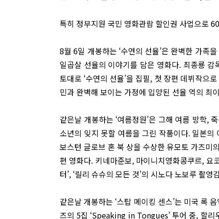
특히 정부지원 국민 영화관람 할인권 사업으로 60
8월 6일 개봉하는 ‘수연의 선율’은 완벽한 가족
일곱살 선율의 이야기를 담은 영화다. 최종룡 감
토대로 ‘수연의 선율’을 집필, 첫 장편 데뷔작으로
민과 완벽해 보이는 가정에 입양된 선율 역의 최
같은날 개봉하는 ‘여름정원’은 그해 여름 방학, 
소년의 잊지 못할 여름을 그린 작품이다. 일본의 
보스턴 글로브 혼 북 상을 수상한 유모토 가즈미의 
편 영화다. 키네마준보, 마이니치영화콩쿠르, 요
터’, ‘릴리 슈슈의 모든 것’의 시노다 노보루 촬
같은날 개봉하는 ‘스탑 메이킹 센스’는 미국 록 
즈의 5집 ‘Speaking in Tongues’ 투어 