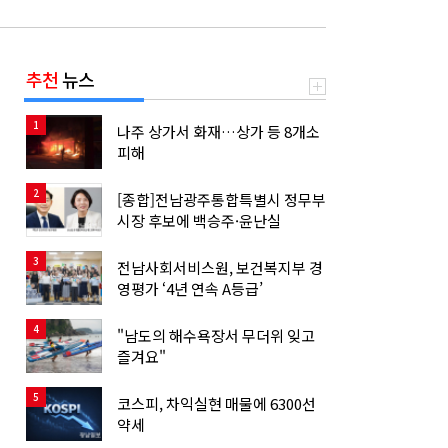
추천
뉴스
1
나주 상가서 화재…상가 등 8개소
피해
2
[종합]전남광주통합특별시 정무부
시장 후보에 백승주·윤난실
3
전남사회서비스원, 보건복지부 경
영평가 ‘4년 연속 A등급’
4
"남도의 해수욕장서 무더위 잊고
즐겨요"
5
코스피, 차익실현 매물에 6300선
약세