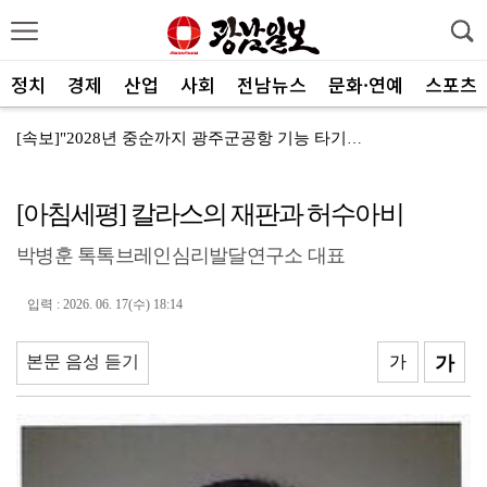
정치
경제
산업
사회
전남뉴스
문화·연예
스포츠
[속보]"2028년 중순까지 광주군공항 기능 타기지로 ...
광양제철소, 독거노인 지원금 4000만원 전달
[아침세평] 칼라스의 재판과 허수아비
나주교육지원청, 제1회 청소년창업박람회 성료
박병훈 톡톡브레인심리발달연구소 대표
여수세계섬박람회 성공 향해 자원봉사자 나선다
전남광주 관광 매력 사진에 담는다
입력 : 2026. 06. 17(수) 18:14
전남광주특별시, 체류형 산림관광 키운다
본문 음성 듣기
가
가
중기부, 지방소멸 대응 유공자 찾는다
광산구자원봉사센터, 폭염 대응 통합자원지원단 활동
ACC '아시아의 장치들'전···누적 관람객 10만명 ...