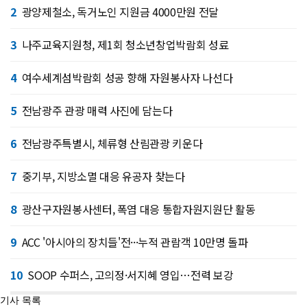
2
광양제철소, 독거노인 지원금 4000만원 전달
3
나주교육지원청, 제1회 청소년창업박람회 성료
4
여수세계섬박람회 성공 향해 자원봉사자 나선다
5
전남광주 관광 매력 사진에 담는다
6
전남광주특별시, 체류형 산림관광 키운다
7
중기부, 지방소멸 대응 유공자 찾는다
8
광산구자원봉사센터, 폭염 대응 통합자원지원단 활동
9
ACC '아시아의 장치들'전···누적 관람객 10만명 돌파
10
SOOP 수퍼스, 고의정·서지혜 영입…전력 보강
기사 목록