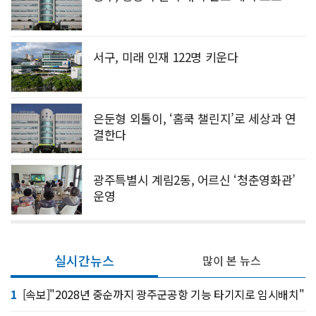
서구, 미래 인재 122명 키운다
은둔형 외톨이, ‘홈쿡 챌린지’로 세상과 연
결한다
광주특별시 계림2동, 어르신 ‘청춘영화관’
운영
실시간뉴스
많이 본 뉴스
1
[속보]"2028년 중순까지 광주군공항 기능 타기지로 임시배치"