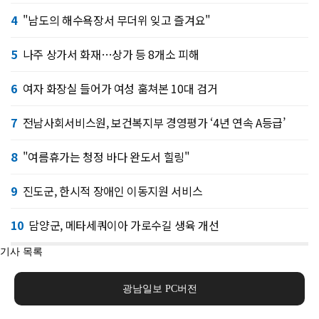
4
"남도의 해수욕장서 무더위 잊고 즐겨요"
5
나주 상가서 화재…상가 등 8개소 피해
6
여자 화장실 들어가 여성 훔쳐본 10대 검거
7
전남사회서비스원, 보건복지부 경영평가 ‘4년 연속 A등급’
8
"여름휴가는 청정 바다 완도서 힐링"
9
진도군, 한시적 장애인 이동지원 서비스
10
담양군, 메타세쿼이아 가로수길 생육 개선
기사 목록
광남일보 PC버전