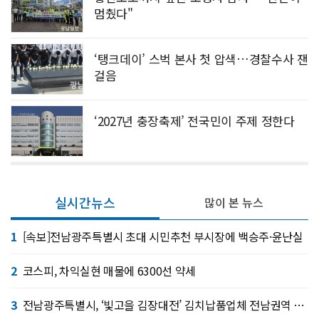
멈췄다"
‘탱크데이’ 스벅 본사 첫 압색…경찰수사 잰
걸음
‘2027년 충장축제’ 전국민이 주제 정한다
실시간뉴스
많이 본 뉴스
1
[속보]전남광주특별시 초대 시민추천 부시장에 백승주·윤난실
2
코스피, 차익실현 매물에 6300선 약세
3
전남광주특별시, ‘빛고을 김장대전’ 김치납품업체 전남권역 확대