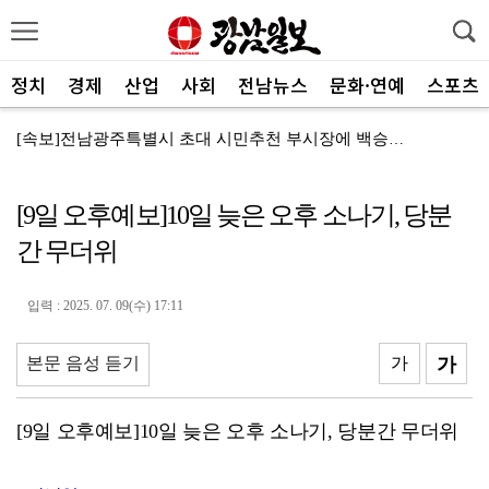
정치
경제
산업
사회
전남뉴스
문화·연예
스포츠
[속보]전남광주특별시 초대 시민추천 부시장에 백승주·윤...
코스피, 차익실현 매물에 6300선 약세
[9일 오후예보]10일 늦은 오후 소나기, 당분
전남광주특별시, ‘빛고을 김장대전’ 김치납품업체 전남권...
간 무더위
"남도의 해수욕장서 무더위 잊고 즐겨요"
나주 상가서 화재…상가 등 8개소 피해
입력 : 2025. 07. 09(수) 17:11
여자 화장실 들어가 여성 훔쳐본 10대 검거
본문 음성 듣기
가
가
전남사회서비스원, 보건복지부 경영평가 ‘4년 연속 A등...
"여름휴가는 청정 바다 완도서 힐링"
[9일 오후예보]10일 늦은 오후 소나기, 당분간 무더위
진도군, 한시적 장애인 이동지원 서비스