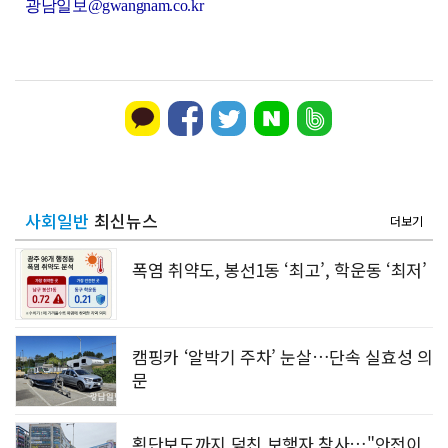
광남일보@gwangnam.co.kr
담양군, 메타세쿼이아 가로수길 생육 개선
사회일반
최신뉴스
더보기
폭염 취약도, 봉선1동 ‘최고’, 학운동 ‘최저’
캠핑카 ‘알박기 주차’ 눈살…단속 실효성 의
문
횡단보도까지 덮친 보행자 참사…"안전이