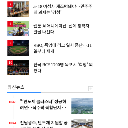
7
5·18 여성사 재조명돼야…민주주
의 과제는 ‘경청’
8
웹툰·AI애니메이션 '신예 창작자'
발굴 나선다
9
KBO, 폭염에 리그 일시 중단…11
일부터 재개
10
전국 RCY 1200명 목포서 '희망' 외
쳤다
최신뉴스
"‘반도체 클러스터’ 성공하
18:45
려면…직주락 복합단지 구
축"
전남광주, 반도체 지원할 공
18:44