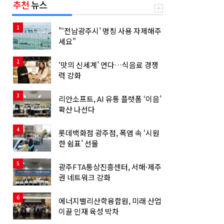
추천
뉴스
1
"‘전남광주시’ 명칭 사용 자제해주
세요"
2
‘맛의 신세계’ 연다…식음료 경쟁
력 강화
3
리안소프트, AI 유통 플랫폼 ‘이음’
확산 나선다
4
롯데백화점 광주점, 폭염 속 ‘시원
한 쉼표’ 선물
5
광주FTA통상진흥센터, 서해·제주
권 네트워크 강화
6
에너지밸리산학융합원, 미래 산업
이끌 인재 육성 박차