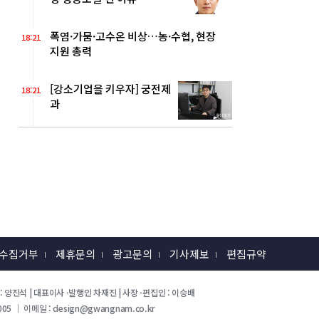
폭염·가뭄·고수온 비상…농·수협, 현장
18:21
지원 총력
[강소기업을 키우자] 궁전제
18:21
과
 수집거부
제휴문의
광고문의
기사제보
편집규약
 회장 : 양진석 | 대표이사 ·발행인 차재진 | 사장 ·편집인 : 이승배
05 ｜ 이메일 : design@gwangnam.co.kr