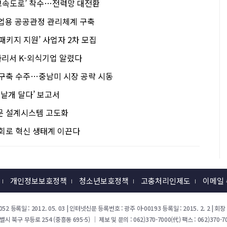
지고속도로’ 착수…전력망 대전환
농업용 공공관정 관리체계 구축
화 패키지 지원’ 사업자 2차 모집
리서 K-외식기업 알렸다
 구축 수주…중남미 시장 공략 시동
 날개 달다’ 보고서
문 설계시스템 고도화
대회로 혁신 생태계 이끈다
개인정보보호정책
청소년보호정책
고충처리인제도
이메일
52 등록일 : 2012. 05. 03 | 인터넷신문 등록번호 : 광주 아-00193 등록일 : 2015. 2. 2 |
북구 무등로 254 (중흥동 695-5) ｜ 제보 및 문의 : 062)370-7000(代) 팩스 : 062)370-70