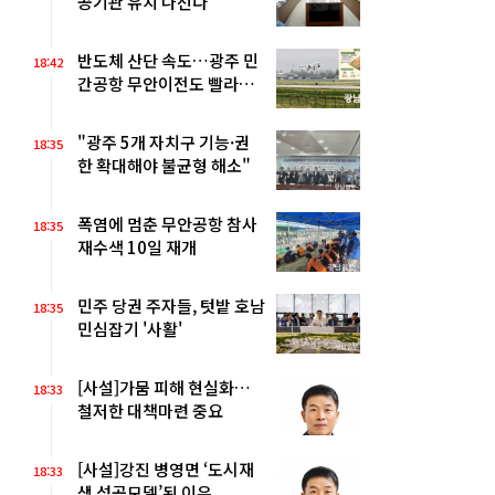
공기관 유치 나선다
반도체 산단 속도…광주 민
18:42
간공항 무안이전도 빨라질
듯
"광주 5개 자치구 기능·권
18:35
한 확대해야 불균형 해소"
폭염에 멈춘 무안공항 참사
18:35
재수색 10일 재개
민주 당권 주자들, 텃밭 호남
18:35
민심잡기 '사활'
[사설]가뭄 피해 현실화…
18:33
철저한 대책마련 중요
[사설]강진 병영면 ‘도시재
18:33
생 성공모델’된 이유