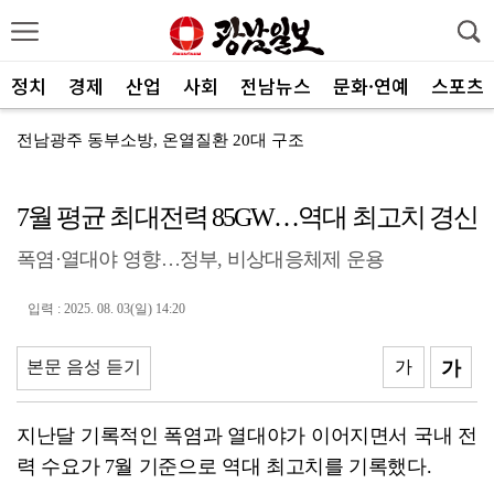
정치
경제
산업
사회
전남뉴스
문화·연예
스포츠
전남광주 동부소방, 온열질환 20대 구조
광주 동부경찰, 조선대병원 보안요원 감사장 수여
7월 평균 최대전력 85GW…역대 최고치 경신
광주특별시 충장동, 여름밤 버스킹 ‘충.장.밤’ 성료
폭염·열대야 영향…정부, 비상대응체제 운용
광주특별시 서구 풍암동 음식점 화재
광주환경공단, 청소년 SNS 기자단 환경교육 전개
입력 : 2025. 08. 03(일) 14:20
농협광주본부, 하반기 상호금융 사업방향 공유
본문 음성 듣기
가
가
기후 위기 대응부터 수질관리까지…전남 학생들, 농어촌 ...
농협전남본부, 해남 가뭄 피해 현장점검
지난달 기록적인 폭염과 열대야가 이어지면서 국내 전
력 수요가 7월 기준으로 역대 최고치를 기록했다.
전남광주농기원, ‘청년4-H 과제경진대회’ 성료