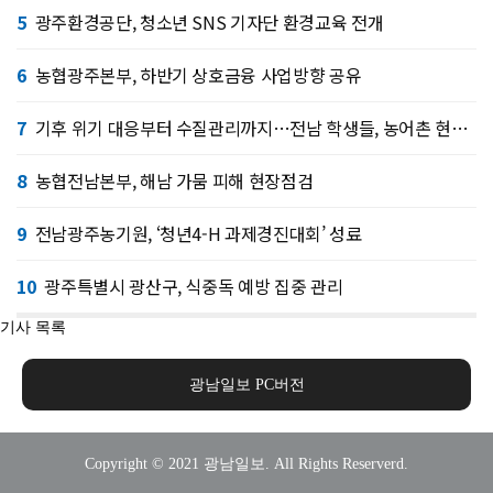
5
광주환경공단, 청소년 SNS 기자단 환경교육 전개
6
농협광주본부, 하반기 상호금융 사업방향 공유
7
기후 위기 대응부터 수질관리까지…전남 학생들, 농어촌 현장서 배운다
8
농협전남본부, 해남 가뭄 피해 현장점검
9
전남광주농기원, ‘청년4-H 과제경진대회’ 성료
10
광주특별시 광산구, 식중독 예방 집중 관리
기사 목록
광남일보 PC버전
Copyright © 2021 광남일보. All Rights Reserverd.