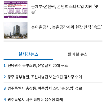
문체부-콘진원, 콘텐츠 스타트업 지원 ‘맞
손’
농어촌공사, 농촌공간계획 현장 안착 ‘속도’
실시간뉴스
많이 본 뉴스
1
전남광주 동부소방, 온열질환 20대 구조
2
광주 동부경찰, 조선대병원 보안요원 감사장 수여
3
광주특별시 충장동, 여름밤 버스킹 ‘충.장.밤’ 성료
4
광주특별시 서구 풍암동 음식점 화재