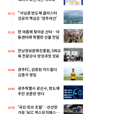
추진
"서남권 반도체 클러스터
15:12
성공의 핵심은 ‘정주여건’
한 여름에 찾아온 산타…아
15:10
동센터에 특별한 선물 전달
전남정보문화진흥원, SW교
14:56
육 전문강사 양성과정 성료
광주FC, 검증된 미드필더
14:46
김종석 영입
광주특별시 광산구, 반도체
14:40
주민 공론장 연다
'국강·장르 초월'…선선한
14:38
가을 'ACC 엑스뮤직페스티