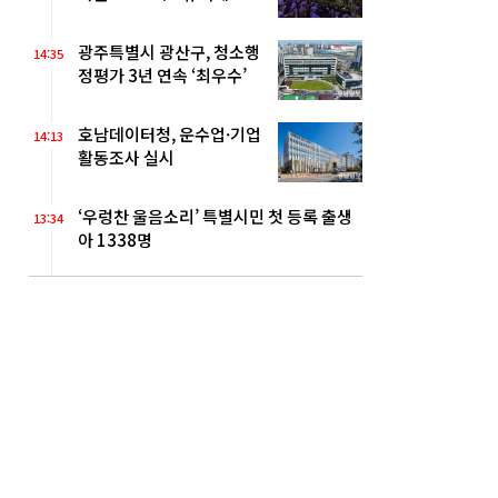
벌' 열린다
광주특별시 광산구, 청소행
14:35
정평가 3년 연속 ‘최우수’
호남데이터청, 운수업·기업
14:13
활동조사 실시
‘우렁찬 울음소리’ 특별시민 첫 등록 출생
13:34
아 1338명