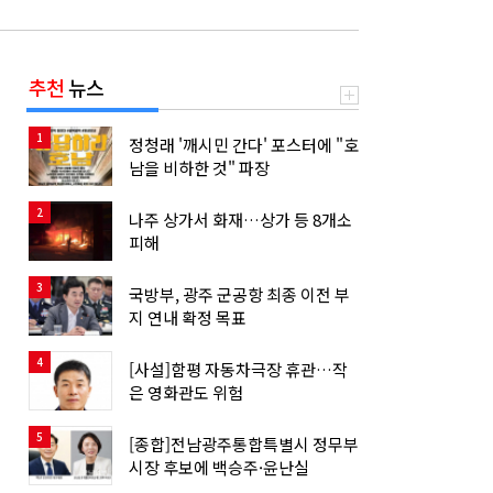
추천
뉴스
1
정청래 '깨시민 간다' 포스터에 "호
남을 비하한 것" 파장
2
나주 상가서 화재…상가 등 8개소
피해
3
국방부, 광주 군공항 최종 이전 부
지 연내 확정 목표
4
[사설]함평 자동차극장 휴관…작
은 영화관도 위험
5
[종합]전남광주통합특별시 정무부
시장 후보에 백승주·윤난실