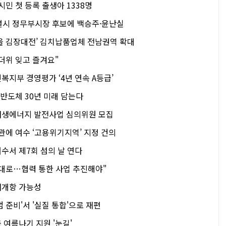
시민 첫 등록 출생아 1338명
별시 정무부시장 후보에 백승주·윤난실
을 김장대전’ 김치납품업체 전남권역 확대
더위 잊고 즐겨요"
지부 경영평가 ‘4년 연속 A등급’
 반도체 30년 미래 담는다
재생에너지 발전사업 심의위원 모집
관에 여수 ‘고용위기지역’ 지정 건의
수서 제7회 섬의 날 연다
대로…협력 통한 사업 추진해야"
재개항 가능성
 준비'서 '실질 통합'으로 재편
여름나기 지원 '눈길'