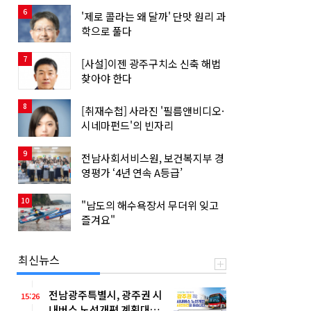
6
'제로 콜라는 왜 달까' 단맛 원리 과
학으로 풀다
7
[사설]이젠 광주구치소 신축 해법
찾아야 한다
8
[취재수첩] 사라진 '필름앤비디오·
시네마펀드'의 빈자리
9
전남사회서비스원, 보건복지부 경
영평가 ‘4년 연속 A등급’
10
"남도의 해수욕장서 무더위 잊고
즐겨요"
최신뉴스
전남광주특별시, 광주권 시
15:26
내버스 노선개편 계획대로