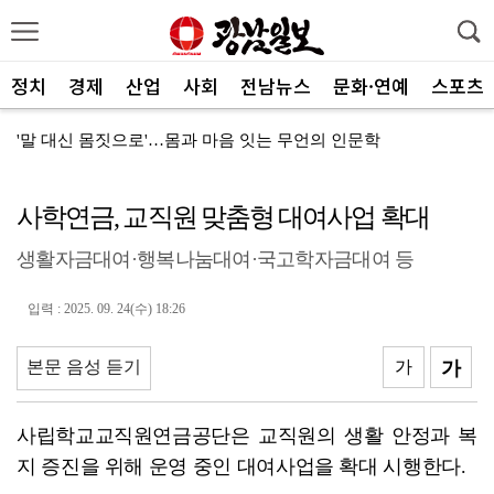
정치
경제
산업
사회
전남뉴스
문화·연예
스포츠
'말 대신 몸짓으로'…몸과 마음 잇는 무언의 인문학
전남광주특별시 정무부시장에 백승주·윤난실 지명
사학연금, 교직원 맞춤형 대여사업 확대
무안오승우미술관, 자연과 빛이 어우러진 기획전 개최
생활자금대여·행복나눔대여·국고학자금대여 등
현대차 ‘디 올 뉴 아반떼’, 계약 첫날 1만대 돌파
[속보]전남광주특별시 초대 시민추천 부시장에 백승주·윤...
입력 : 2025. 09. 24(수) 18:26
코스피, 차익실현 매물에 6300선 약세
본문 음성 듣기
가
가
전남광주특별시, ‘빛고을 김장대전’ 김치납품업체 전남권...
"남도의 해수욕장서 무더위 잊고 즐겨요"
사립학교교직원연금공단은 교직원의 생활 안정과 복
지 증진을 위해 운영 중인 대여사업을 확대 시행한다.
나주 상가서 화재…상가 등 8개소 피해