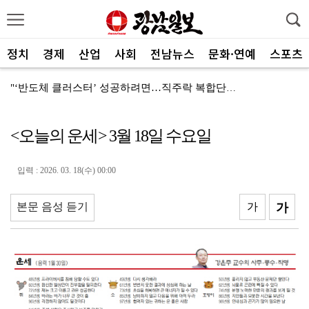
정치
경제
산업
사회
전남뉴스
문화·연예
스포츠
"‘반도체 클러스터’ 성공하려면…직주락 복합단지 구축"
전남광주, 반도체 지원할 공공기관 유치 나선다
<오늘의 운세> 3월 18일 수요일
반도체 산단 속도…광주 민간공항 무안이전도 빨라질 듯
"광주 5개 자치구 기능·권한 확대해야 불균형 해소"
입력 : 2026. 03. 18(수) 00:00
폭염에 멈춘 무안공항 참사 재수색 10일 재개
본문 음성 듣기
가
가
민주 당권 주자들, 텃밭 호남 민심잡기 '사활'
[사설]가뭄 피해 현실화…철저한 대책마련 중요
[사설]강진 병영면 ‘도시재생 성공모델’된 이유
폭염·가뭄·고수온 비상…농·수협, 현장 지원 총력