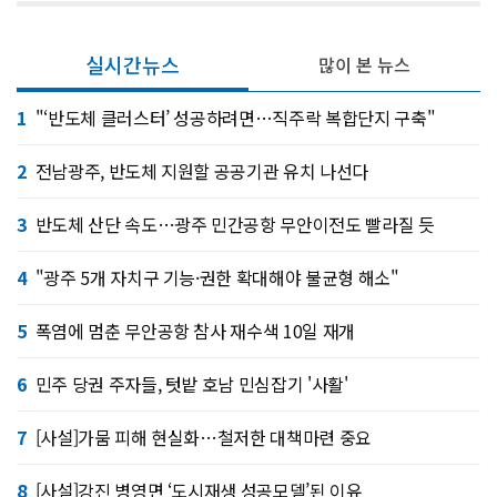
실시간뉴스
많이 본 뉴스
1
"‘반도체 클러스터’ 성공하려면…직주락 복합단지 구축"
2
전남광주, 반도체 지원할 공공기관 유치 나선다
3
반도체 산단 속도…광주 민간공항 무안이전도 빨라질 듯
4
"광주 5개 자치구 기능·권한 확대해야 불균형 해소"
5
폭염에 멈춘 무안공항 참사 재수색 10일 재개
6
민주 당권 주자들, 텃밭 호남 민심잡기 '사활'
7
[사설]가뭄 피해 현실화…철저한 대책마련 중요
8
[사설]강진 병영면 ‘도시재생 성공모델’된 이유