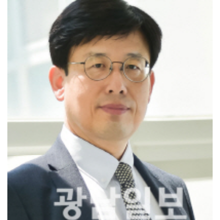
'국강·장르 초월'…선선한 가을 'ACC 엑스뮤직페스티...