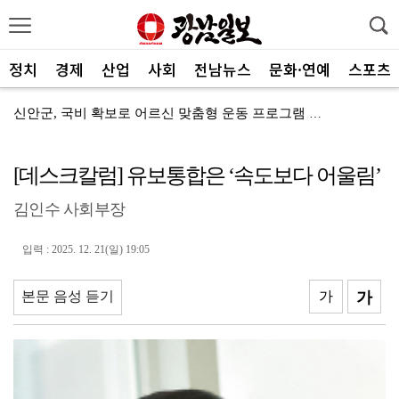
정치
경제
산업
사회
전남뉴스
문화·연예
스포츠
신안군, 국비 확보로 어르신 맞춤형 운동 프로그램 지속
전남광주통합특별시, 전국 최초 ‘섬 반값 여행’
[데스크칼럼] 유보통합은 ‘속도보다 어울림’
전남광주통합특별시, 공공기관 유치 총력전 돌입
김인수 사회부장
전남광주특별시, 광주권 시내버스 노선개편 계획대로 추진
"서남권 반도체 클러스터 성공의 핵심은 ‘정주여건’
입력 : 2025. 12. 21(일) 19:05
한 여름에 찾아온 산타…아동센터에 특별한 선물 전달
본문 음성 듣기
가
가
전남정보문화진흥원, SW교육 전문강사 양성과정 성료
광주FC, 검증된 미드필더 김종석 영입
광주특별시 광산구, 반도체 주민 공론장 연다