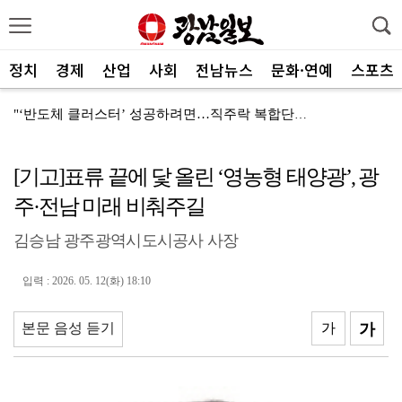
정치
경제
산업
사회
전남뉴스
문화·연예
스포츠
"‘반도체 클러스터’ 성공하려면…직주락 복합단지 구축"
전남광주, 반도체 지원할 공공기관 유치 나선다
[기고]표류 끝에 닻 올린 ‘영농형 태양광’, 광
반도체 산단 속도…광주 민간공항 무안이전도 빨라질 듯
주·전남 미래 비춰주길
"광주 5개 자치구 기능·권한 확대해야 불균형 해소"
김승남 광주광역시도시공사 사장
폭염에 멈춘 무안공항 참사 재수색 10일 재개
민주 당권 주자들, 텃밭 호남 민심잡기 '사활'
입력 : 2026. 05. 12(화) 18:10
[사설]가뭄 피해 현실화…철저한 대책마련 중요
본문 음성 듣기
가
가
[사설]강진 병영면 ‘도시재생 성공모델’된 이유
폭염·가뭄·고수온 비상…농·수협, 현장 지원 총력