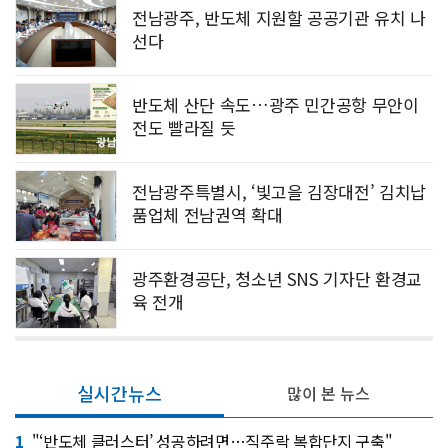
전남광주, 반도체 지원할 공공기관 유치 나
선다
반도체 산단 속도…광주 민간공항 무안이
전도 빨라질 듯
전남광주특별시, ‘빛고을 김장대전’ 김치납
품업체 전남권역 확대
광주환경공단, 청소년 SNS 기자단 환경교
육 전개
실시간뉴스
많이 본 뉴스
1
"‘반도체 클러스터’ 성공하려면…직주락 복합단지 구축"