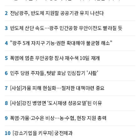
2
전남광주, 반도체 지원할 공공기관 유치 나선다
3
반도체 산단 속도…광주 민간공항 무안이전도 빨라질 듯
4
"광주 5개 자치구 기능·권한 확대해야 불균형 해소"
5
폭염에 멈춘 무안공항 참사 재수색 10일 재개
6
민주 당권 주자들, 텃밭 호남 민심잡기 '사활'
7
[사설]가뭄 피해 현실화…철저한 대책마련 중요
8
[사설]강진 병영면 ‘도시재생 성공모델’된 이유
9
폭염·가뭄·고수온 비상…농·수협, 현장 지원 총력
10
[강소기업을 키우자] 궁전제과