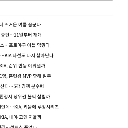
더 뜨거운 여름 꿈꾼다
시 중단…11일부터 재개
 취소…프로야구 이틀 멈췄다
활…KIA 타선도 다시 살아난다
IA, 순위 반등 이뤄낼까
김도영, 홈런왕·MVP 향해 질주
 산다…5강 경쟁 분수령
, 원정서 상위권 불씨 살릴까
런인데…KIA, 키움에 루징시리즈
KIA, 내야 고민 지울까
 직격…셀토스 품었다