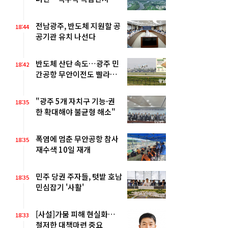
축"
전남광주, 반도체 지원할 공
18:44
공기관 유치 나선다
반도체 산단 속도…광주 민
18:42
간공항 무안이전도 빨라질
듯
"광주 5개 자치구 기능·권
18:35
한 확대해야 불균형 해소"
폭염에 멈춘 무안공항 참사
18:35
재수색 10일 재개
민주 당권 주자들, 텃밭 호남
18:35
민심잡기 '사활'
[사설]가뭄 피해 현실화…
18:33
철저한 대책마련 중요