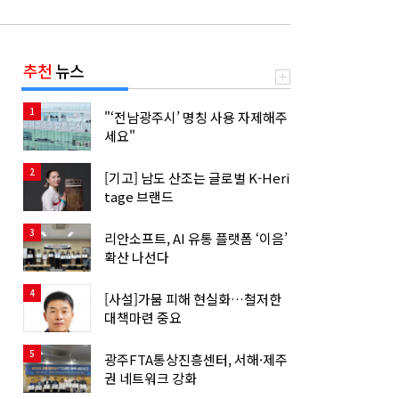
추천
뉴스
1
"‘전남광주시’ 명칭 사용 자제해주
세요"
2
[기고] 남도 산조는 글로벌 K-Heri
tage 브랜드
3
리안소프트, AI 유통 플랫폼 ‘이음’
확산 나선다
4
[사설]가뭄 피해 현실화…철저한
대책마련 중요
5
광주FTA통상진흥센터, 서해·제주
권 네트워크 강화