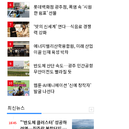
6
롯데백화점 광주점, 폭염 속 ‘시원
한 쉼표’ 선물
7
‘맛의 신세계’ 연다…식음료 경쟁
력 강화
8
에너지밸리산학융합원, 미래 산업
이끌 인재 육성 박차
9
반도체 산단 속도…광주 민간공항
무안이전도 빨라질 듯
10
웹툰·AI애니메이션 '신예 창작자'
발굴 나선다
최신뉴스
"‘반도체 클러스터’ 성공하
18:45
려면…직주락 복합단지 구