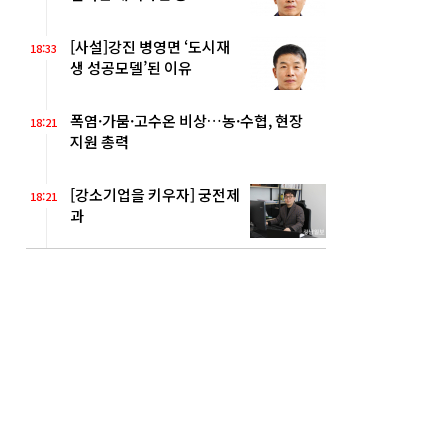
[사설]강진 병영면 ‘도시재
18:33
생 성공모델’된 이유
폭염·가뭄·고수온 비상…농·수협, 현장
18:21
지원 총력
[강소기업을 키우자] 궁전제
18:21
과