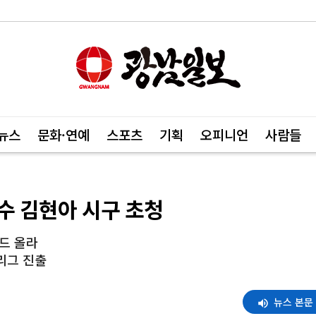
뉴스
문화·연예
스포츠
기획
오피니언
사람들
포수 김현아 시구 초청
드 올라
리그 진출
뉴스 본문