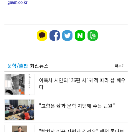
gnam.co.kr
문학/출판
최신뉴스
더보기
이육사 시인의 ‘36편 시’ 궤적 따라 삶 깨우
다
"고향은 삶과 문학 지탱해 주는 근원"
"빨치산 이끈 사령관 김선우" 행적 톺아보