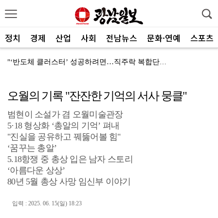
정치
경제
산업
사회
전남뉴스
문화·연예
스포츠
"‘반도체 클러스터’ 성공하려면…직주락 복합단지 구축"
전남광주, 반도체 지원할 공공기관 유치 나선다
오월의 기록 "잔잔한 기억의 서사 뭉클"
반도체 산단 속도…광주 민간공항 무안이전도 빨라질 듯
범현이 소설가 겸 오월미술관장
"광주 5개 자치구 기능·권한 확대해야 불균형 해소"
5·18 형상화 ‘총알의 기억’ 펴내
폭염에 멈춘 무안공항 참사 재수색 10일 재개
"진실을 공유하고 꿰뚫어볼 힘"
‘꿈꾸는 총알’
민주 당권 주자들, 텃밭 호남 민심잡기 '사활'
5.18항쟁 중 총상 입은 남자 스토리
‘아름다운 상상’
[사설]가뭄 피해 현실화…철저한 대책마련 중요
80년 5월 총상 사망 임신부 이야기
[사설]강진 병영면 ‘도시재생 성공모델’된 이유
입력 : 2025. 06. 15(일) 18:23
폭염·가뭄·고수온 비상…농·수협, 현장 지원 총력