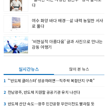
다
여수 화양 바다 배경…삶 내력 농밀한 서사
로 풀다
‘비현실적 아름다움’ 글과 사진으로 만나는
감동 여행기
실시간뉴스
많이 본 뉴스
1
"‘반도체 클러스터’ 성공하려면…직주락 복합단지 구축"
2
전남광주, 반도체 지원할 공공기관 유치 나선다
3
반도체 산단 속도…광주 민간공항 무안이전도 빨라질 듯