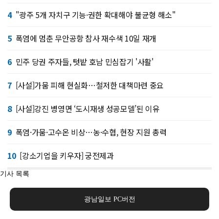
4
"광주 5개 자치구 기능·권한 확대해야 불균형 해소"
5
폭염에 멈춘 무안공항 참사 재수색 10일 재개
6
민주 당권 주자들, 텃밭 호남 민심잡기 '사활'
7
[사설]가뭄 피해 현실화…철저한 대책마련 중요
8
[사설]강진 병영면 ‘도시재생 성공모델’된 이유
9
폭염·가뭄·고수온 비상…농·수협, 현장 지원 총력
10
[강소기업을 키우자] 궁전제과
기사 목록
광남일보 PC버전