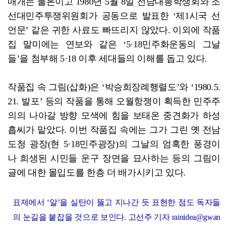
매개는 물론이고 1980년 5월 8일 전남대총학생회와 조
선대민주투쟁위원회가 공동으로 발표한 ‘제1시국 선
언문’ 같은 귀한 사료도 빠뜨리지 않았다. 이외에 작품
집 말미에는 연보와 같은 ‘5·18민주화운동의 그날
들’을 첨부해 5·18 이후 세대들의 이해를 돕고 있다.
작품집 속 그림(삽화)은 ‘박승희장례행렬도’와 ‘1980.5.
21. 발포’ 등의 작품을 통해 오월항쟁이 획득한 민주주
의의 나아갈 방향 모색에 힘을 보태온 중견화가 하성
흡씨가 맡았다. 이번 작품집 속에는 그가 그린 옛 전남
도청 광장(현 5·18민주광장)의 그날의 엄혹한 풍경이
나 희생된 시민들 운구 장면을 묘사하는 등의 그림이
글에 대한 몰입도를 한층 더 배가시키고 있다.
표제에서 ‘알’을 실탄이 뚫고 지나간 듯 표현한 점도 독자들
의 눈길을 붙잡을 것으로 보인다. 고선주 기자 rainidea@gwan