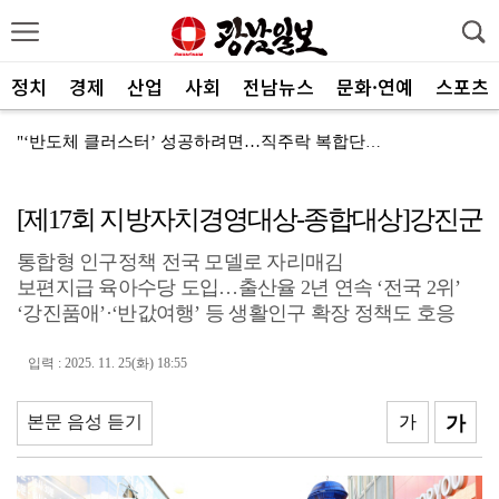
정치
경제
산업
사회
전남뉴스
문화·연예
스포츠
"‘반도체 클러스터’ 성공하려면…직주락 복합단지 구축"
전남광주, 반도체 지원할 공공기관 유치 나선다
[제17회 지방자치경영대상-종합대상]강진군
반도체 산단 속도…광주 민간공항 무안이전도 빨라질 듯
통합형 인구정책 전국 모델로 자리매김
"광주 5개 자치구 기능·권한 확대해야 불균형 해소"
보편지급 육아수당 도입…출산율 2년 연속 ‘전국 2위’
폭염에 멈춘 무안공항 참사 재수색 10일 재개
‘강진품애’·‘반값여행’ 등 생활인구 확장 정책도 호응
민주 당권 주자들, 텃밭 호남 민심잡기 '사활'
입력 : 2025. 11. 25(화) 18:55
[사설]가뭄 피해 현실화…철저한 대책마련 중요
본문 음성 듣기
가
가
[사설]강진 병영면 ‘도시재생 성공모델’된 이유
폭염·가뭄·고수온 비상…농·수협, 현장 지원 총력