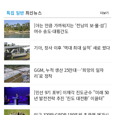
특집 일반
최신뉴스
더보기
[아는 만큼 가까워지는 ‘전남의 보·물·섬’]
여수 송도·대횡간도
기아, 창사 이후 ‘역대 최대 실적’ 새로 썼다
GGM, 누적 생산 25만대…‘희망의 일자
리’로 정착
[민선 9기 포부] 이재각 진도군수 "미래 50
년 발전전략 추진 ‘진도 대전환’ 이끌터"
인구 320만·GRDP 159조원 초광역 메가시