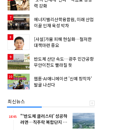
력 강화
7
에너지밸리산학융합원, 미래 산업
이끌 인재 육성 박차
8
[사설]가뭄 피해 현실화…철저한
대책마련 중요
9
반도체 산단 속도…광주 민간공항
무안이전도 빨라질 듯
10
웹툰·AI애니메이션 '신예 창작자'
발굴 나선다
최신뉴스
"‘반도체 클러스터’ 성공하
18:45
려면…직주락 복합단지 구
축"