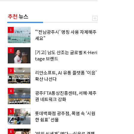
추천
뉴스
1
"‘전남광주시’ 명칭 사용 자제해주
세요"
2
[기고] 남도 산조는 글로벌 K-Heri
tage 브랜드
3
리안소프트, AI 유통 플랫폼 ‘이음’
확산 나선다
4
광주FTA통상진흥센터, 서해·제주
권 네트워크 강화
5
롯데백화점 광주점, 폭염 속 ‘시원
한 쉼표’ 선물
6
‘맛의 신세계’ 연다…식음료 경쟁