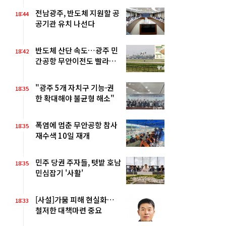
전남광주, 반도체 지원할 공
18:44
공기관 유치 나선다
반도체 산단 속도…광주 민
18:42
간공항 무안이전도 빨라질
듯
"광주 5개 자치구 기능·권
18:35
한 확대해야 불균형 해소"
폭염에 멈춘 무안공항 참사
18:35
재수색 10일 재개
민주 당권 주자들, 텃밭 호남
18:35
민심잡기 '사활'
[사설]가뭄 피해 현실화…
18:33
철저한 대책마련 중요