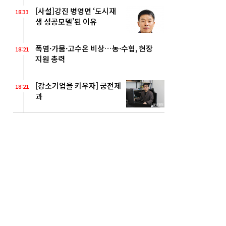
[사설]강진 병영면 ‘도시재
18:33
생 성공모델’된 이유
폭염·가뭄·고수온 비상…농·수협, 현장
18:21
지원 총력
[강소기업을 키우자] 궁전제
18:21
과