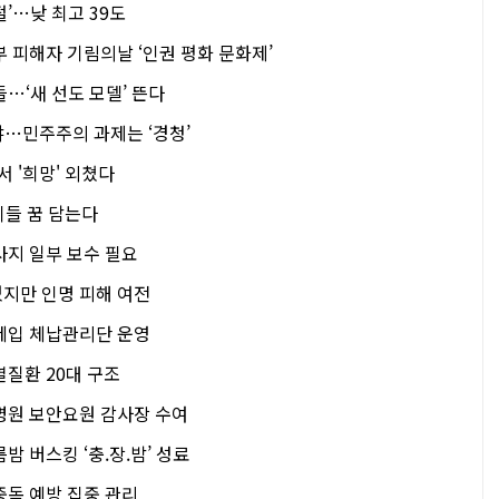
’…낮 최고 39도
 피해자 기림의날 ‘인권 평화 문화제’
…‘새 선도 모델’ 뜬다
야…민주주의 과제는 ‘경청’
서 '희망' 외쳤다
이들 꿈 담는다
사지 일부 보수 필요
지만 인명 피해 여전
세입 체납관리단 운영
열질환 20대 구조
병원 보안요원 감사장 수여
밤 버스킹 ‘충.장.밤’ 성료
중독 예방 집중 관리