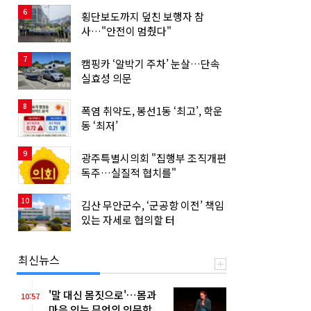
6
횡단보도까지 덮친 보행자 참
사…"안전이 멈췄다"
7
캠핑카 ‘알박기 주차’ 눈살…단속
실효성 의문
8
폭염 취약도, 봉선1동 ‘최고’, 학운
동 ‘최저’
9
광주특별시의회 "집행부 조직개편
독주…실질적 협치를"
10
김산 무안군수, ‘군공항 이전’ 책임
있는 자세로 협의할 터
최신뉴스
'말 대신 몸짓으로'…몸과
10:57
마음 잇는 무언의 인문학