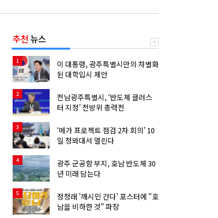
추천
뉴스
1
이 대통령, 광주특별시만의 차별화
된 대학입시 제안
2
전남광주특별시, ‘반도체 클러스
터 지정’ 전방위 총력전
3
‘메가 프로젝트 점검 2차 회의’ 10
일 청와대서 열린다
4
광주 군공항 부지, 호남 반도체 30
년 미래 담는다
5
정청래 '깨시민 간다' 포스터에 "호
남을 비하한 것" 파장