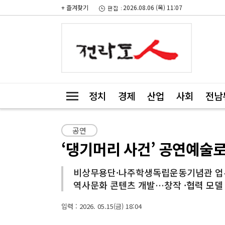
+ 즐겨찾기
2026.08.06 (목) 11:07
정치
경제
산업
사회
전남
공연
‘댕기머리 사건’ 공연예술
비상무용단·나주학생독립운동기념관 
역사문화 콘텐츠 개발…창작 ·협력 모델
입력 : 2026. 05.15(금) 18:04