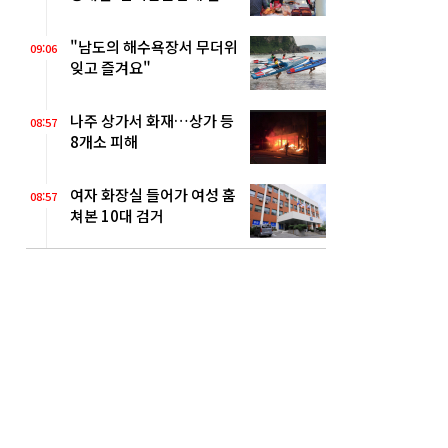
권역 확대
"남도의 해수욕장서 무더위
09:06
잊고 즐겨요"
나주 상가서 화재…상가 등
08:57
8개소 피해
여자 화장실 들어가 여성 훔
08:57
쳐본 10대 검거