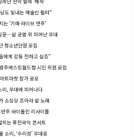
레단 전막 발레 '해적'
 남도 빛내는 예술인 될터"
지는 '기예·라이브 연주'
질문…삶 균열 위 피어난 무대
 청소년단원 모집
들에게 감동 전하고 싶죠"
…광주버스킹월드컵 시민 위원 모집
아트마켓 참가 공모
소리, 무대에 피어나다
가 소심당 조아라 삶 노래
무반주 바이올린 리사이틀
넓히는 퓨전국악 콘서트
 소리, ‘수리성’ 무대로