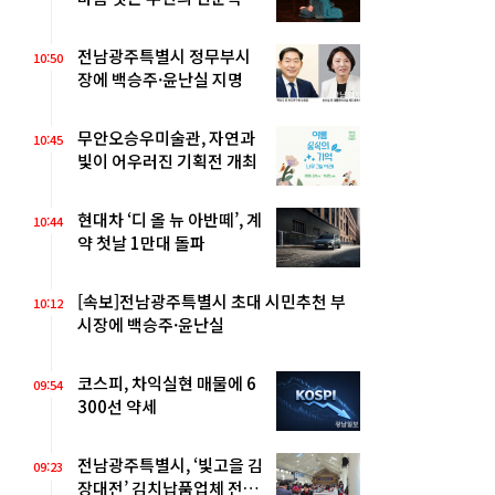
전남광주특별시 정무부시
10:50
장에 백승주·윤난실 지명
무안오승우미술관, 자연과
10:45
빛이 어우러진 기획전 개최
현대차 ‘디 올 뉴 아반떼’, 계
10:44
약 첫날 1만대 돌파
[속보]전남광주특별시 초대 시민추천 부
10:12
시장에 백승주·윤난실
코스피, 차익실현 매물에 6
09:54
300선 약세
전남광주특별시, ‘빛고을 김
09:23
장대전’ 김치납품업체 전남